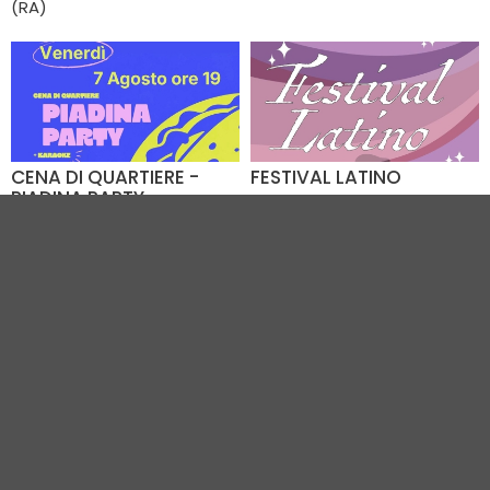
(RA)
CENA DI QUARTIERE -
FESTIVAL LATINO
PIADINA PARTY
Dal 07.08 al 09.08
07.08.2026
Viale Italia (RA)
Parco Rodari (RN)
VEDI TUTTI GLI EVENTI IN CITTÀ
Vivi Ravenna
|
Gruppo VR
|
Contatti