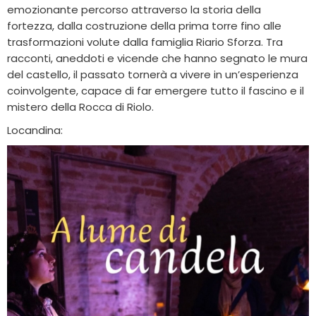
emozionante percorso attraverso la storia della
fortezza, dalla costruzione della prima torre fino alle
trasformazioni volute dalla famiglia Riario Sforza. Tra
racconti, aneddoti e vicende che hanno segnato le mura
del castello, il passato tornerà a vivere in un’esperienza
coinvolgente, capace di far emergere tutto il fascino e il
mistero della Rocca di Riolo.
Locandina: