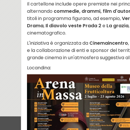
Il cartellone include opere premiate nei princi
alternando
commedie, drammi, film d'autore, 
titoli in programma figurano, ad esempio,
Ver
Drama
,
Il diavolo veste Prada 2
e
La grazia
cinematografico.
L'iniziativa è organizzata da
Cinemaincentro
e la collaborazione di enti e sponsor del terri
grande cinema in un'atmosfera suggestiva all
Locandina: