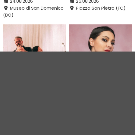
24.08.2026
25.08.2026
Museo di San Domenico
Piazza San Pietro (FC)
(BO)
DAL FOLKLORE AL
KAIROS TOUR
SOGNO
27.08.2026
26.08.2026
Via Trepponti (FE)
Centro Bagnara di
Romagna (RA)
VEDI TUTTI GLI EVENTI IN CITTÀ