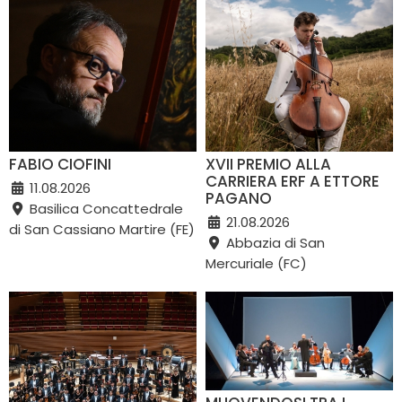
FABIO CIOFINI
XVII PREMIO ALLA
CARRIERA ERF A ETTORE
11.08.2026
PAGANO
Basilica Concattedrale
21.08.2026
di San Cassiano Martire (FE)
Abbazia di San
Mercuriale (FC)