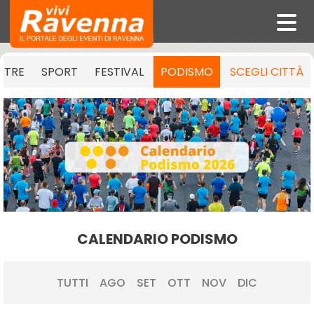
STRE
SPORT
FESTIVAL
PODISMO
SCEGLI CITTÀ
CALENDARIO PODISMO
TUTTI
AGO
SET
OTT
NOV
DIC