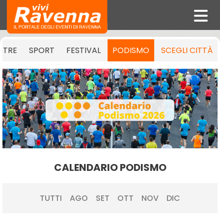
STRE
SPORT
FESTIVAL
PODISMO
SCEGLI CITTÀ
CALENDARIO PODISMO
TUTTI
AGO
SET
OTT
NOV
DIC