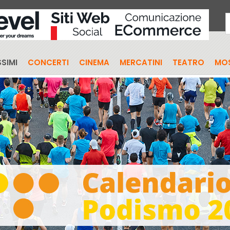
SIMI
CONCERTI
CINEMA
MERCATINI
TEATRO
MO