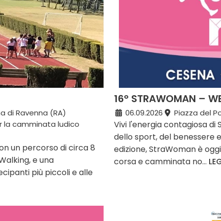
16° STRAWOMAN – WE
a di Ravenna (RA)
06.09.2026
Piazza del P
er la camminata ludico
Vivi l'energia contagiosa d
dello sport, del benessere e
on un percorso di circa 8
edizione, StraWoman è oggi 
 Walking, e una
corsa e camminata no...
LE
ipanti più piccoli e alle