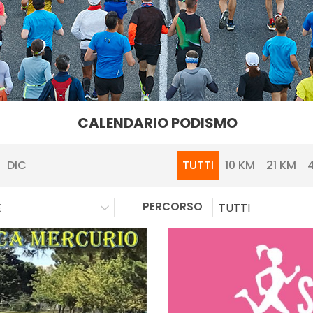
CALENDARIO PODISMO
TUTTI
10 KM
21 KM
DIC
PERCORSO
E
TUTTI