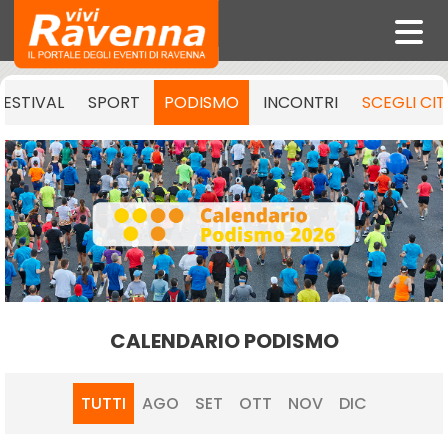
FESTIVAL
SPORT
PODISMO
INCONTRI
SCEGLI CI
CALENDARIO PODISMO
TUTTI
AGO
SET
OTT
NOV
DIC