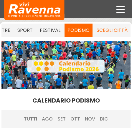
STRE
SPORT
FESTIVAL
PODISMO
SCEGLI CITTÀ
CALENDARIO PODISMO
TUTTI
AGO
SET
OTT
NOV
DIC