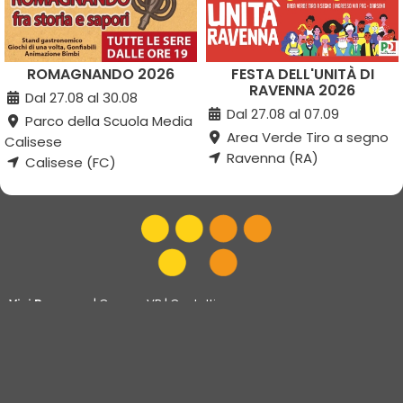
ROMAGNANDO 2026
FESTA DELL'UNITÀ DI
RAVENNA 2026
Dal 27.08 al 30.08
Dal 27.08 al 07.09
Parco della Scuola Media
Area Verde Tiro a segno
Calisese
Ravenna (RA)
Calisese (FC)
Vivi Ravenna
|
Gruppo VR
|
Contatti
Elevel Srl
| P.IVA C.F. 02422490397 | Cap. Soc. € 30.000 i.v.
Privacy Policy
-
Cookie Policy
-
Modifica preferenza cookie
Web Design Elevel