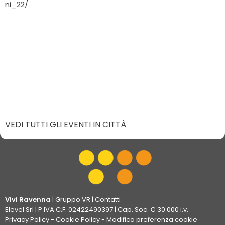
ni_22/
VEDI TUTTI GLI EVENTI IN CITTÀ
Vivi Ravenna
|
Gruppo VR
|
Contatti
Elevel Srl
| P.IVA C.F. 02422490397 | Cap. Soc. € 30.000 i.v.
Privacy Policy
-
Cookie Policy
-
Modifica preferenza cookie