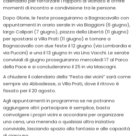
calendario per rafforzare i rapporti di vicinato e offrire
momenti di incontro e condivisione tra le persone.
Dopo Glorie, le feste proseguiranno a Bagnacavallo con
appuntamenti in orario serale in via Biaggioni (6 giugno),
largo Calipari (7 giugno), piazza della Libertà (11 giugno)
per spostarsi a Villa Prati (11 giugno) e tornare a
Bagnacavallo con due feste il 12 giugno (via Lombardia e
via Puccini) e una il 13 giugno in via Lina Vacchi. Le serate
conviviali di giugno proseguiranno mercoledì 17 al Parco
della Pace e si concluderanno il 25 in via Mascagni.
A chiudere il calendario della “Festa dei vicini” sarà come
sempre via Abbadesse, a Villa Prati, dove il ritrovo è
fissato per il 20 agosto.
Agli appuntamenti in programma se ne potranno
aggiungere altri: partecipare è semplice, basta
coinvolgere i propri vicini e accordarsi per organizzare
una cena, una merenda o qualsiasi altra iniziativa
conviviale, lasciando spazio alla fantasia e alle capacità
di ciascuno.