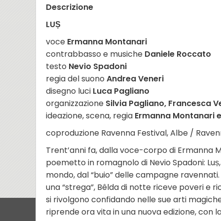
Descrizione
LUṢ
voce
Ermanna Montanari
contrabbasso e musiche
Daniele Roccato
testo
Nevio Spadoni
regia del suono
Andrea Veneri
disegno luci
Luca Pagliano
organizzazione
Silvia Pagliano, Francesca V
ideazione, scena, regia
Ermanna Montanari e 
coproduzione Ravenna Festival, Albe / Rave
Trent’anni fa, dalla voce-corpo di Ermanna M
poemetto in romagnolo di Nevio Spadoni: Luṣ, l
mondo, dal “buio” delle campagne ravennati. I
una “strega”, Bêlda di notte riceve poveri e ricc
si rivolgono confidando nelle sue arti magiche
riprende ora vita in una nuova edizione, con l