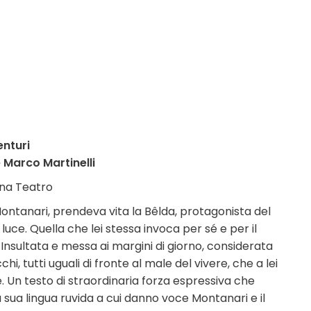
enturi
Marco Martinelli
nna Teatro
ontanari, prendeva vita la Bêlda, protagonista del
uce. Quella che lei stessa invoca per sé e per il
nsultata e messa ai margini di giorno, considerata
hi, tutti uguali di fronte al male del vivere, che a lei
. Un testo di straordinaria forza espressiva che
a sua lingua ruvida a cui danno voce Montanari e il