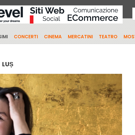
IMI
CONCERTI
CINEMA
MERCATINI
TEATRO
MOS
LUṢ