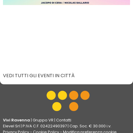
VEDI TUTTI GLI EVENTI IN CITTÀ
Vivi Ravenna
|
Gruppo VR
|
Contatti
Elevel Srl
| P.IVA C.F. 02422490397 | Cap. Soc. € 30.000 i.v.
Privacy Policy
-
Cookie Policy
-
Modifica preferenza cookie