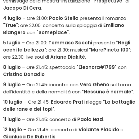
vernissage della mostra-installazione
"Prospettive"
di
Jacopo Di Cera
.
4 luglio
– Ore 21.00:
Paolo Stella
presenta il romanzo
"True"
; ore 22.00: concerto sulla spiaggia di
Emiliano
Blangero
con
"Someplace"
.
5 luglio
– Ore 21.00:
Tommaso Sacchi
presenta
"Negli
occhi la bellezza"
; ore 21.30: musical
"MarePineta 100"
;
ore 22.30: live soul di
Ariane Diakité
.
8 luglio
– Ore 21.45: spettacolo
"Eleonora#1799"
con
Cristina Donadio
.
9 luglio
– Ore 21.45: incontro con
Vera Gheno
sul tema
dell'identità e della normalità con
"Nessunə è normale"
.
10 luglio
– Ore 21.45:
Edoardo Prati
rilegge
"La battaglia
delle rane e dei topi"
.
11 luglio
– Ore 21.45: concerto di
Paola Iezzi
.
12 luglio
– Ore 21.45: concerto di
Violante Placido
e
Gianluca De Rubertis
.