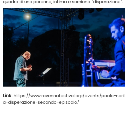
quadro di una perenne, intima e sorniona “disperazione”.
Link:
https://www.ravennafestival.org/events/paolo-noril
a-disperazione-secondo-episodio/