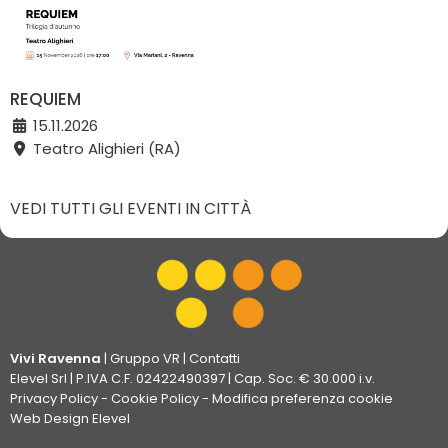
REQUIEM
15.11.2026
Teatro Alighieri (RA)
VEDI TUTTI GLI EVENTI IN CITTÀ
Vivi Ravenna
|
Gruppo VR
|
Contatti
Elevel Srl
| P.IVA C.F. 02422490397 | Cap. Soc. € 30.000 i.v.
Privacy Policy
-
Cookie Policy
-
Modifica preferenza cookie
Web Design Elevel