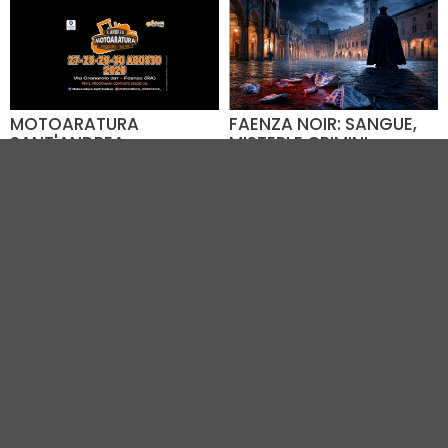
MOTOARATURA
FAENZA NOIR: SANGUE,
SANT'ANDREA
MISTERI E CRIMINI
EFFERATI NELLA CITTÀ
Dal 27.08 al 30.08
DELLA MAIOLICA
Via Granarolo, 287 (RA) -
08.08.2026
8.1 km
Chiesa della
Commenda (RA) - 8.4 km
VEDI TUTTI GLI EVENTI IN CITTÀ