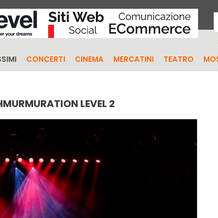
SIMI
CONCERTI
CINEMA
MERCATINI
TEATRO
MO
HMURMURATION LEVEL 2