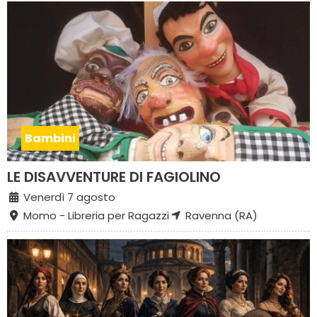
Bambini
LE DISAVVENTURE DI FAGIOLINO
Venerdì 7 agosto
Momo - Libreria per Ragazzi
Ravenna (RA)