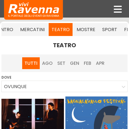
ENTRO
MERCATINI
TEATRO
MOSTRE
SPORT
F
TEATRO
TUTTI
AGO
SET
GEN
FEB
APR
DOVE
OVUNQUE