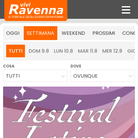
OGGI
SETTIMANA
WEEKEND
PROSSIMI
CONCE
TUTTI
DOM 9.8
LUN 10.8
MAR 11.8
MER 12.8
GIO 
COSA
DOVE
TUTTI
OVUNQUE