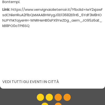
Bontempi.
Link:
https://www.venvignaiolieterroir.it/?fbclid=IwY2xjawF
sdCNleHRuA2FlbQIxMAABHWygJ0D13682EI1H6_6YdF3M8HO
NJPYhKfojyeHH-WNRHeHB0sPX9YeZDg_aem_JO95z6aE_
kB8PO0oTPI6SQ
VEDI TUTTI GLI EVENTI IN CITTÀ