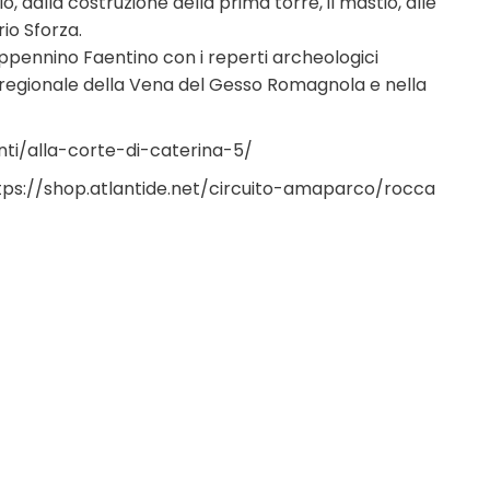
lo, dalla costruzione della prima torre, il mastio, alle
io Sforza.
Appennino Faentino con i reperti archeologici
co regionale della Vena del Gesso Romagnola e nella
nti/alla-corte-di-caterina-5/
tps://shop.atlantide.net/circuito-amaparco/rocca