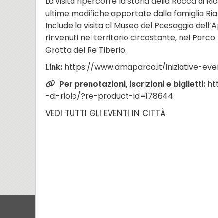
La visita ripercorre la storia della Rocca di Rio
ultime modifiche apportate dalla famiglia Riar
Include la visita al Museo del Paesaggio dell’
rinvenuti nel territorio circostante, nel Par
Grotta del Re Tiberio.
Link:
https://www.amaparco.it/iniziative-eve
Per prenotazioni, iscrizioni e biglietti:
ht
-di-riolo/?re-product-id=178644
VEDI TUTTI GLI EVENTI IN CITTÀ