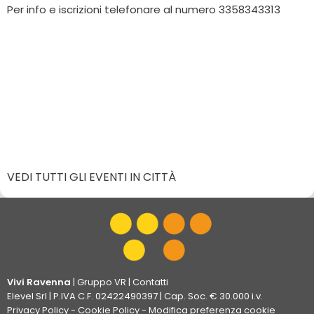
Per info e iscrizioni telefonare al numero 3358343313
VEDI TUTTI GLI EVENTI IN CITTÀ
Vivi Ravenna
|
Gruppo VR
|
Contatti
Elevel Srl
| P.IVA C.F. 02422490397 | Cap. Soc. € 30.000 i.v.
Privacy Policy
-
Cookie Policy
-
Modifica preferenza cookie