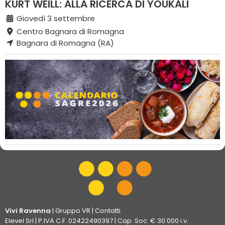
KURT WEILL: ALLA RICERCA DI YOUKALI
Giovedì 3 settembre
Centro Bagnara di Romagna
Bagnara di Romagna (RA)
Vivi Ravenna
|
Gruppo VR
|
Contatti
Elevel Srl
| P.IVA C.F. 02422490397 | Cap. Soc. € 30.000 i.v.