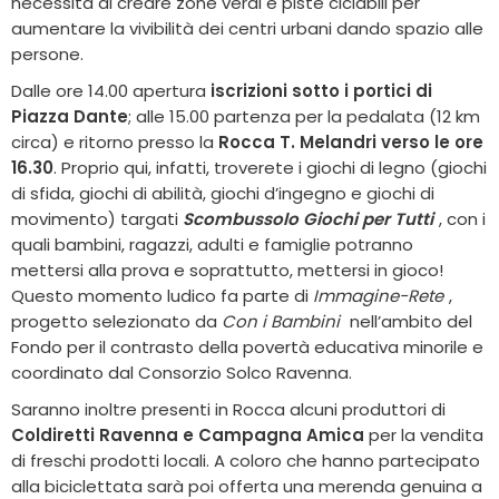
necessità di creare zone verdi e piste ciclabili per
aumentare la vivibilità dei centri urbani dando spazio alle
persone.
Dalle ore 14.00 apertura
iscrizioni sotto i portici di
Piazza Dante
; alle 15.00 partenza per la pedalata (12 km
circa) e ritorno presso la
Rocca T. Melandri verso le ore
16.30
. Proprio qui, infatti,
troverete i giochi di legno (
giochi
di sfida, giochi di abilità, giochi d’ingegno e giochi di
movimento)
targati
Scombussolo Giochi per Tutti
, con i
quali
bambini, ragazzi, adulti e famiglie potranno
mettersi alla prova e soprattutto, mettersi in gioco!
Questo momento ludico fa parte di
Immagine-Rete
,
progetto selezionato da
Con i Bambini
nell’ambito del
Fondo per il contrasto della povertà educativa minorile e
coordinato dal Consorzio Solco Ravenna.
Saranno inoltre presenti in Rocca alcuni produttori di
Coldiretti Ravenna e
Campagna Amica
per la vendita
di freschi prodotti locali. A coloro che hanno partecipato
alla biciclettata sarà poi offerta una merenda genuina a