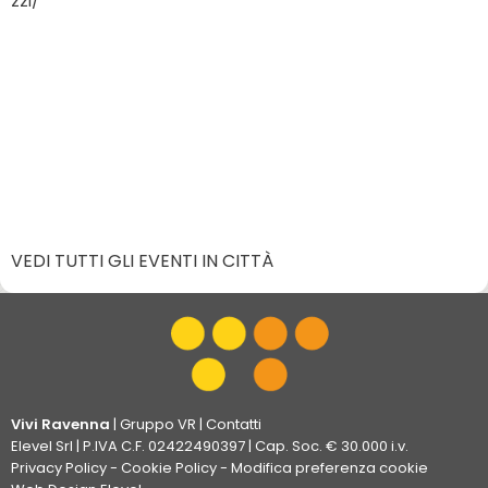
zzi/
VEDI TUTTI GLI EVENTI IN CITTÀ
Vivi Ravenna
|
Gruppo VR
|
Contatti
Elevel Srl
| P.IVA C.F. 02422490397 | Cap. Soc. € 30.000 i.v.
Privacy Policy
-
Cookie Policy
-
Modifica preferenza cookie