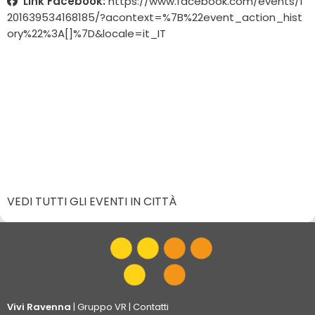
Link Facebook:
https://www.facebook.com/events/1
201639534168185/?acontext=%7B%22event_action_hist
ory%22%3A[]%7D&locale=it_IT
VEDI TUTTI GLI EVENTI IN CITTÀ
Vivi Ravenna
|
Gruppo VR
|
Contatti