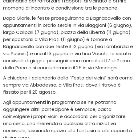
calendario per rafforzare i rapporti di vicinato e offrire
momenti di incontro e condivisione tra le persone.
Dopo Glorie, le feste proseguiranno a Bagnacavallo con
appuntamenti in orario serale in via Biaggioni (6 giugno),
largo Calipari (7 giugno), piazza della Libertà (11 giugno)
per spostarsi a Villa Prati (11 giugno) e tornare a
Bagnacavallo con due feste il 12 giugno (via Lombardia e
via Puccini) e una il 13 giugno in via Lina Vacchi. Le serate
conviviali di giugno proseguiranno mercoledì 17 al Parco
della Pace e si concluderanno il 25 in via Mascagni.
A chiudere il calendario della “Festa dei vicini” sarà come
sempre via Abbadesse, a Villa Prati, dove il ritrovo è
fissato per il 20 agosto.
Agli appuntamenti in programma se ne potranno
aggiungere altri: partecipare è semplice, basta
coinvolgere i propri vicini e accordarsi per organizzare
una cena, una merenda o qualsiasi altra iniziativa
conviviale, lasciando spazio alla fantasia e alle capacità
di ciascuno.