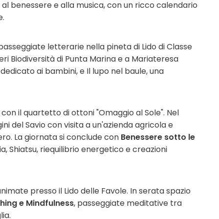
a, al benessere e alla musica, con un ricco calendario
e.
 passeggiate letterarie nella pineta di Lido di Classe
ieri Biodiversità di Punta Marina e a Mariateresa
dedicato ai bambini, e Il lupo nel baule, una
con il quartetto di ottoni "Omaggio al Sole". Nel
gini del Savio con visita a un'azienda agricola e
sero. La giornata si conclude con
Benessere sotto le
ogia, Shiatsu, riequilibrio energetico e creazioni
nimate presso il Lido delle Favole. In serata spazio
hing e Mindfulness
, passeggiate meditative tra
ia.