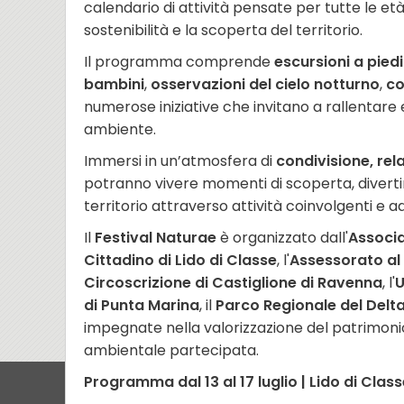
calendario di attività pensate per tutte le età
sostenibilità e la scoperta del territorio.
Il programma comprende
escursioni a piedi 
bambini
,
osservazioni del cielo notturno
,
co
numerose iniziative che invitano a rallentare
ambiente.
Immersi in un’atmosfera di
condivisione, rel
potranno vivere momenti di scoperta, diverti
territorio attraverso attività coinvolgenti e ad
Il
Festival Naturae
è organizzato dall'
Associa
Cittadino di Lido di Classe
, l'
Assessorato a
Circoscrizione di Castiglione di Ravenna
, l'
U
di Punta Marina
, il
Parco Regionale del Delta
impegnate nella valorizzazione del patrimoni
ambientale partecipata.
Programma dal 13 al 17 luglio | Lido di Class