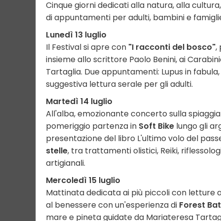
Cinque giorni dedicati alla natura, alla cultur
di appuntamenti per adulti, bambini e famigli
Lunedì 13 luglio
Il Festival si apre con
"I racconti del bosco"
,
insieme allo scrittore Paolo Benini, ai Carabin
Tartaglia. Due appuntamenti: Lupus in fabula, 
suggestiva lettura serale per gli adulti.
Martedì 14 luglio
All'alba, emozionante concerto sulla spiaggia 
pomeriggio partenza in
Soft Bike
lungo gli ar
presentazione del libro L'ultimo volo del pas
stelle
, tra trattamenti olistici, Reiki, riflessol
artigianali.
Mercoledì 15 luglio
Mattinata dedicata ai più piccoli con letture a
al benessere con un'esperienza di
Forest Bat
mare e pineta guidate da Mariateresa Tartagl