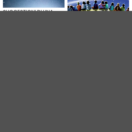
SUGGESTIONI DI UNA
NOTTE STELLATA
FAVOLE DEL CIELO
01.09.2026
D'AUTUNNO
Planetario (RA)
06.09.2026
Planetario (RA)
VEDI TUTTI GLI EVENTI IN CITTÀ
Vivi Ravenna
|
Gruppo VR
|
Contatti
Elevel Srl
| P.IVA C.F. 02422490397 | Cap. Soc. € 30.000 i.v.
Privacy Policy
-
Cookie Policy
-
Modifica preferenza cookie
Web Design Elevel