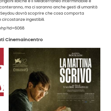
prigioni libiche e il Mediterraneo interminabile e
n si conteranno, ma ci saranno anche gesti di umanità
to, Seydou dovrà scoprire che cosa comporta
 circostanze ingestibili.
.php?id=6068
lati Cinemaincentro