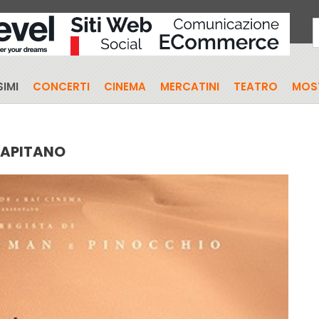
IMI
CONCERTI
CINEMA
MERCATINI
TEATRO
MOS
CAPITANO