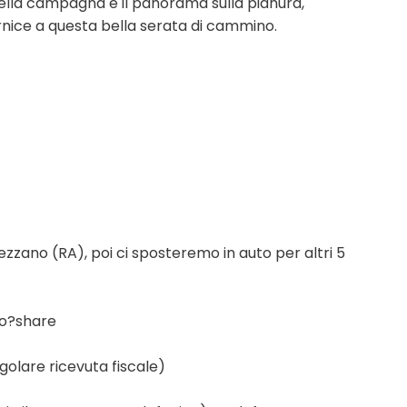
i della campagna e il panorama sulla pianura,
ornice a questa bella serata di cammino.
Vezzano (RA), poi ci sposteremo in auto per altri 5
lo?share
egolare ricevuta fiscale)