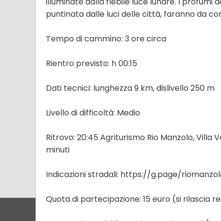
illuminate dalla flebile luce lunare. I profum
puntinata dalle luci delle città, faranno da c
Tempo di cammino: 3 ore circa
Rientro previsto: h 00:15
Dati tecnici: lunghezza 9 km, dislivello 250 m
Livello di difficoltà: Medio
Ritrovo: 20:45 Agriturismo Rio Manzolo, Villa 
minuti
Indicazioni stradali: https://g.page/riomanzo
Quota di partecipazione: 15 euro (si rilascia r