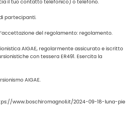
ia il tuo contatto telefonico) o telefono.
i partecipanti.
 l’accettazione del regolamento: regolamento.
ionistica AIGAE, regolarmente assicurato e iscritto
ursionistiche con tessera ER491. Esercita la
cursionismo AIGAE.
tps://www.boschiromagnoli.it/2024-09-18-luna-pie