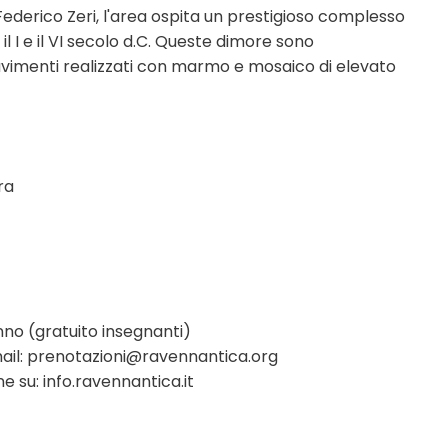
Federico Zeri, l'area ospita un prestigioso complesso
il I e il VI secolo d.C. Queste dimore sono
 pavimenti realizzati con marmo e mosaico di elevato
ra
nno (gratuito insegnanti)
 Email: prenotazioni@ravennantica.org
ne su:
info.ravennantica.it