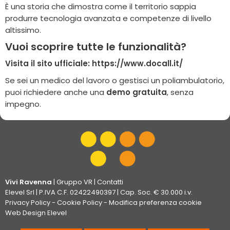
È una storia che dimostra come il territorio sappia
produrre tecnologia avanzata e competenze di livello
altissimo.
Vuoi scoprire tutte le funzionalità?
Visita il sito ufficiale:
https://www.docall.it/
Se sei un medico del lavoro o gestisci un poliambulatorio,
puoi richiedere anche una
demo gratuita
, senza
impegno.
Vivi Ravenna
|
Gruppo VR
|
Contatti
Elevel Srl
| P.IVA C.F. 02422490397 | Cap. Soc. € 30.000 i.v.
Privacy Policy
-
Cookie Policy
-
Modifica preferenza cookie
Web Design Elevel