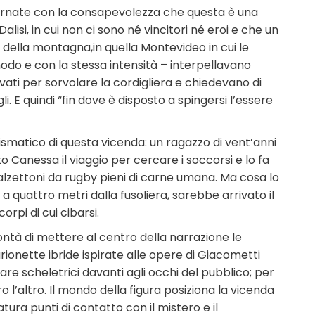
rnate con la consapevolezza che questa è una
lisi, in cui non ci sono né vincitori né eroi e che un
o della montagna,in quella Montevideo in cui le
modo e con la stessa intensità – interpellavano
ivati per sorvolare la cordigliera e chiedevano di
li. E quindi “fin dove è disposto a spingersi l’essere
ismatico di questa vicenda: un ragazzo di vent’anni
 Canessa il viaggio per cercare i soccorsi e lo fa
calzettoni da rugby pieni di carne umana. Ma cosa lo
 quattro metri dalla fusoliera, sarebbe arrivato il
orpi di cui cibarsi.
lontà di mettere al centro della narrazione le
rionette ibride ispirate alle opere di Giacometti
re scheletrici davanti agli occhi del pubblico; per
 l’altro. Il mondo della figura posiziona la vicenda
tura punti di contatto con il mistero e il