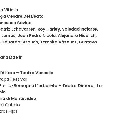
a Vitiello
egia
Cesare Del Beato
ancesco Savino
triz Echavarren, Roy Harley, Soledad Inciarte,
Lamas, Juan Pedro Nicola, Alejandro Nicolich,
o,
Eduardo Strauch, Teresita Vásquez, Gustavo
iana Da Rin
l’Attore – Teatro Vascello
opa Festival
’Emilia-Romagna L’arboreto – Teatro Dimora | La
olo
tura di Montevideo
 di Gubbio
ros Hijos