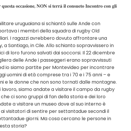
𝐫 𝐪𝐮𝐞𝐬𝐭𝐚 𝐨𝐜𝐜𝐚𝐬𝐢𝐨𝐧𝐞, 𝐍𝐎𝐍 𝐬𝐢 𝐭𝐞𝐫𝐫𝐚̀ 𝐢𝐥 𝐜𝐨𝐧𝐬𝐮𝐞𝐭𝐨 𝐈𝐧𝐜𝐨𝐧𝐭𝐫𝐨 𝐜𝐨𝐧 𝐠𝐥𝐢
 militare uruguaiana si schiantò sulle Ande con
portava i membri della squadra di rugby Old
liari. I ragazzi avrebbero dovuto affrontare una
, a Santiago, in Cile. Allo schianto sopravvissero in
i di loro furono salvati dai soccorsi. Il 22 dicembre
liera delle Ande i passeggeri erano sopravvissuti
si ed io siamo partite per Montevideo per incontrare
ggi uomini di età comprese tra i 70 e i 75 anni – e
i uomini e le donne che non sono tornati dalle montagne.
di lavoro, siamo andate a visitare il campo da rugby
che ci sono gruppi di fan della storia e dei loro
ndate a visitare un museo dove al suo interno è
i visitatori di sentire per settantadue secondi il
ettantadue giorni. Ma cosa cercano le persone in
esta storia?