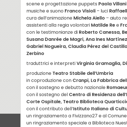
scene e progettazione puppets
Paola Villani
musiche e suono
Franco Visioli
– luci
Raffaell
cura dell’animazione
Michela Aiello
– aiuto r
assistenti alla regia volontari
Matilde Re
e
Fr
con le testimonianze di
Roberto Canessa, Bea
Susana Danrée de Magri, Ana Ines Martínez 
Gabriel Nogueira, Claudia Pérez del Castill
Zerbino
traduttrici e interpreti
Virginia Gramaglia, D
produzione
Teatro Stabile dell’Umbria
in coproduzione con
Cranpi, La Fabbrica del
con il sostegno e debutto nazionale
Romaeur
con il sostegno del
Centro di Residenza dell
Corte Ospitale, Teatro Biblioteca Quarticci
con il contributo dell’
Istituto Italiano di Cul
un ringraziamento a Fivizzano27 e al Comune
un ringraziamento speciale a Biblioteca Nuest