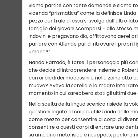
Siamo partite con tante domande e siamo to
vicenda “prismatica” come la definisce Linda Da
pezzo centrale di essa si svolge dall’altro lat
famiglie dei giovani scomparsi – allo stesso 
indovini e pregavano dio, affittavano aerei pr
parlare con Allende pur di ritrovare i propri fig
umano?”
Nando Parrado, è forse il personaggio più car
che decide di intraprendere insieme a Roberto
con ai piedi dei mocassini e nello zaino otto 
muove? Aveva la sorella e la madre interrate a
momento in cui sarebbero stati gli ultimi due c
Nella scelta della lingua scenica risiede la vo
questioni legate al corpo, utilizzando delle ma
come mezzo per consentire ai corpi di diventa
consentire a questi corpi di entrare uno dentro
su un piano metafisico e i puppets, per loro na