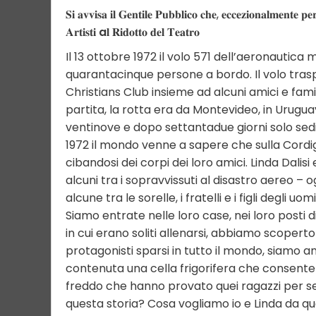
𝐒𝐢 𝐚𝐯𝐯𝐢𝐬𝐚 𝐢𝐥 𝐆𝐞𝐧𝐭𝐢𝐥𝐞 𝐏𝐮𝐛𝐛𝐥𝐢𝐜𝐨 𝐜𝐡𝐞, 𝐞𝐜𝐜𝐞𝐳𝐢𝐨𝐧𝐚𝐥𝐦𝐞𝐧𝐭𝐞 𝐩𝐞
𝐀𝐫𝐭𝐢𝐬𝐭𝐢
a
𝐥 𝐑𝐢𝐝𝐨𝐭𝐭𝐨 𝐝𝐞𝐥 𝐓𝐞𝐚𝐭𝐫𝐨
Il 13 ottobre 1972 il volo 571 dell’aeronautica
quarantacinque persone a bordo. Il volo tras
Christians Club insieme ad alcuni amici e fami
partita, la rotta era da Montevideo, in Uruguay
ventinove e dopo settantadue giorni solo sedic
1972 il mondo venne a sapere che sulla Cordig
cibandosi dei corpi dei loro amici. Linda Dali
alcuni tra i sopravvissuti al disastro aereo – o
alcune tra le sorelle, i fratelli e i figli degl
Siamo entrate nelle loro case, nei loro posti 
in cui erano soliti allenarsi, abbiamo scoperto 
protagonisti sparsi in tutto il mondo, siamo a
contenuta una cella frigorifera che consente a
freddo che hanno provato quei ragazzi per s
questa storia? Cosa vogliamo io e Linda da qu