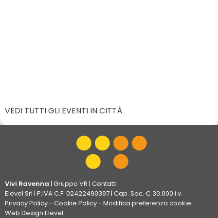
VEDI TUTTI GLI EVENTI IN CITTÀ
Vivi Ravenna
|
Gruppo VR
|
Contatti
Elevel Srl
| P.IVA C.F. 02422490397 | Cap. Soc. € 30.000 i.v.
Privacy Policy
-
Cookie Policy
-
Modifica preferenza cookie
Web Design Elevel