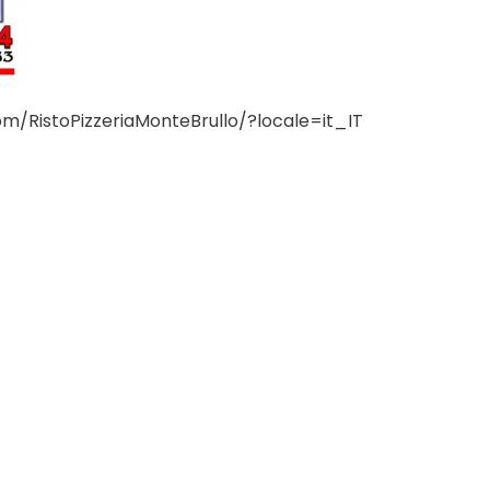
m/RistoPizzeriaMonteBrullo/?locale=it_IT