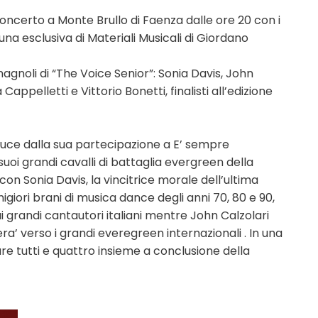
Concerto a Monte Brullo di Faenza dalle ore 20 con i
na esclusiva di Materiali Musicali di Giordano
gnoli di “The Voice Senior”: Sonia Davis, John
a Cappelletti e Vittorio Bonetti, finalisti all’edizione
educe dalla sua partecipazione a E’ sempre
suoi grandi cavalli di battaglia evergreen della
n Sonia Davis, la vincitrice morale dell’ultima
igiori brani di musica dance degli anni 70, 80 e 90,
i grandi cantautori italiani mentre John Calzolari
a’ verso i grandi everegreen internazionali . In una
re tutti e quattro insieme a conclusione della