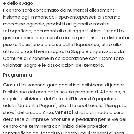
e dello svago.
Il centro sarà contornato da numerosi allestimenti:
insieme agli immancabili spaventapasseri ci saranno
macchine agricole, prodotti artigianali e mostre
fotografiche, documentali e di oggettistica. L'aspetto
gastronomico sarà curato da tre punti ristoro, dislocati in
piazza Resistenza e corso della Repubblica, oltre alle
attività produttive in sagra. La Sagra è organizzata dal
Comune di Alfonsine in collaborazione con il Comitato
volontari Sagra e le associazioni del territorio.
Programma
Giovedì
ci saranno gara podistica, esibizione di judo e
l’esibizione del coro della scuola primaria di Alfonsine; a
seguire esibizione del Coro dell’Università popolare per
adulti "Umberto Pagani"; alle 21 lo spettacolo "Rising star
show" del gruppo Arca;
venerdì
sfilata di moda a cura
della rete di imprese Alfonsine e pedalata per le vie del
centro che terminerà con l’inizio delle proiezioni
fotografiche del fotoclub Controluce. Il venerdì ci sarà