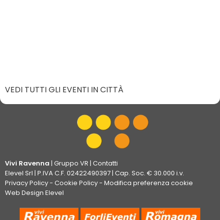
VEDI TUTTI GLI EVENTI IN CITTÀ
Vivi Ravenna
|
Gruppo VR
|
Contatti
Elevel Srl
| P.IVA C.F. 02422490397 | Cap. Soc. € 30.000 i.v.
Privacy Policy
-
Cookie Policy
-
Modifica preferenza cookie
Web Design Elevel